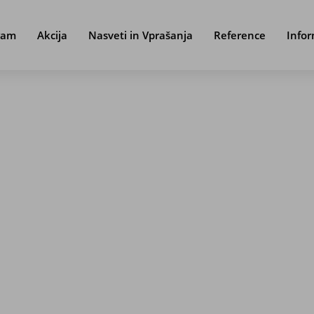
ram
Akcija
Nasveti in Vprašanja
Reference
Infor