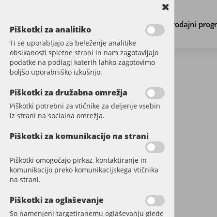
Prodajni prog
Piškotki za analitiko
Ti se uporabljajo za beleženje analitike
obsikanosti spletne strani in nam zagotavljajo
podatke na podlagi katerih lahko zagotovimo
boljšo uporabniško izkušnjo.
PARKET
Piškotki za družabna omrežja
Piškotki potrebni za vtičnike za deljenje vsebin
VINIL
iz strani na socialna omrežja.
DODATNI MATERIAL
Piškotki za komunikacijo na strani
STENE
Piškotki omogočajo pirkaz, kontaktiranje in
komunikacijo preko komunikacijskega vtičnika
TERASE
na strani.
LETVE
Piškotki za oglaševanje
So namenjeni targetiranemu oglaševanju glede