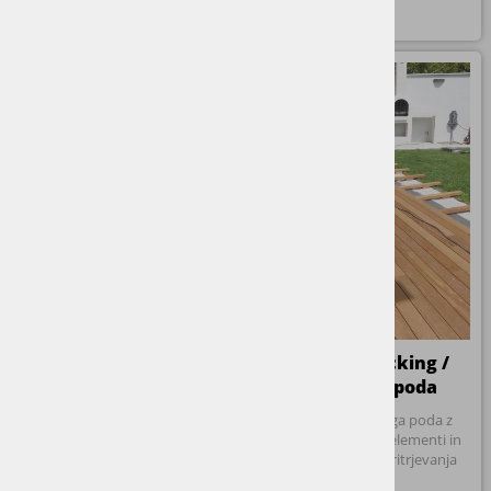
Izdelava stopnic iz
Montaža decking /
vinila
terasnega poda
Izdelava stopnic iz vinila v
Montaža terasnega poda z
enakem dekorju kot pod
vsemi potrebnimi elementi in
različnimi načini pritrjevanja