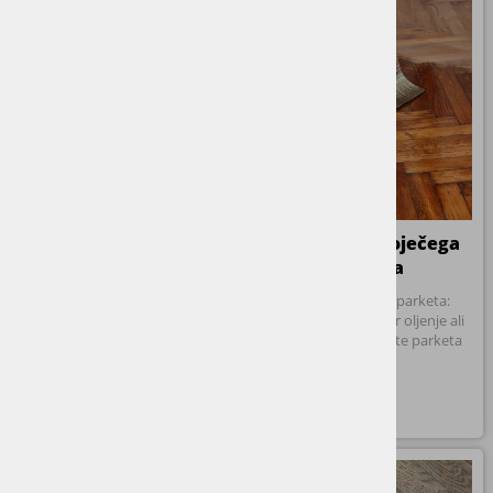
Polaganje parketa
Obnova obstoječega
parketa
Strokovno polaganje naših
parketov – na lepilo ali klik, z
Celovita obnova parketa:
možnostjo priprave vseh
brušenje, kitanje ter oljenje ali
primernih podlag.
lakiranje za vse vrste parketa