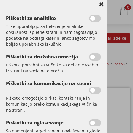
0
Piškotki za analitiko
Ti se uporabljajo za beleženje analitike
obsikanosti spletne strani in nam zagotavljajo
podatke na podlagi katerih lahko zagotovimo
Kategorije izdelkov
Filtriraj izdelke
boljšo uporabniško izkušnjo.
Piškotki za družabna omrežja
Razvrsti po:
ceni
nazivu
Piškotki potrebni za vtičnike za deljenje vsebin
STORITVE
iz strani na socialna omrežja.
Piškotki za komunikacijo na strani
Piškotki omogočajo pirkaz, kontaktiranje in
komunikacijo preko komunikacijskega vtičnika
na strani.
Piškotki za oglaševanje
So namenjeni targetiranemu oglaševanju glede