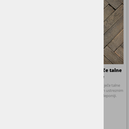
Izdelava lasersko
Izmet obstoječe talne
izrezane intarzije po
obloge
meri
Odstranitev obstoječe talne
obloge z odvozom in ustreznim
V parket lahko vdelamo simbol
odlaganjem na deponiji.
s posebnim pomenom, logotip
podjetja, ime, napis ali katerikoli
drug motiv po vaši izbiri.