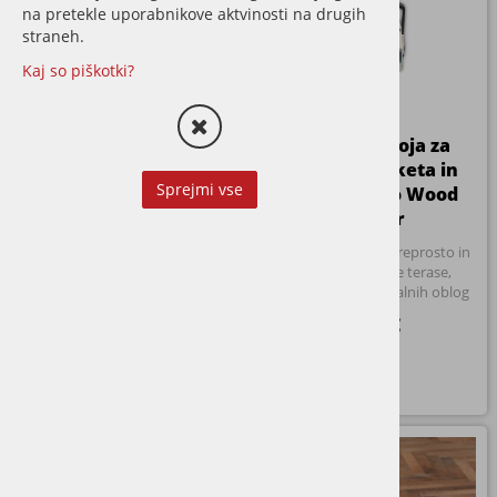
na pretekle uporabnikove aktvinosti na drugih
straneh.
Kaj so piškotki?
Izposoja stroja za
Izposoja stroja za
oljenje parketa Osmo
čiščenje parketa in
Sprejmi vse
FloorXCenter
terase Osmo Wood
Orbiter
Izposoja stroja za oljenje
parketa, idealen za obnovo
Izposoja stroja za preprosto in
večjih površin
temeljito čiščenje terase,
parketa ali drugih talnih oblog
30,50 €
61,00 €