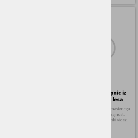
Izdelava stopnic iz
Izdelava stopnic iz
masivnega lesa
parketa
Izdelava stopnic iz masivnega
Izdelava in obloga stopnic iz
lesa po meri za trajnost,
parketa po meri za eleganten in
eleganco in vrhunski videz.
enoten videz prostora.