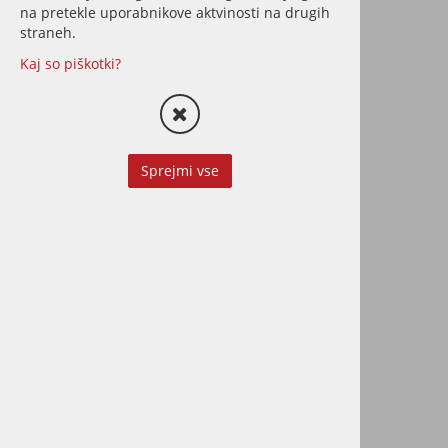
na pretekle uporabnikove aktvinosti na drugih
straneh.
Kaj so piškotki?
Decking masivni
tropski les za terase
TATAJUBA 19x90
Sprejmi vse
Naravno trpežen tropski les po
dostopnejši ceni, z zlato-
rumeno barvo, dobro
odpornostjo na zunanje vplive
in stabilno strukturo.