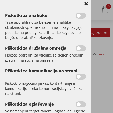
0
Piškotki za analitiko
Ti se uporabljajo za beleženje analitike
obsikanosti spletne strani in nam zagotavljajo
podatke na podlagi katerih lahko zagotovimo
Kategorije izdelkov
Filtriraj izdelke
boljšo uporabniško izkušnjo.
Piškotki za družabna omrežja
Razvrsti po:
ceni
nazivu
Piškotki potrebni za vtičnike za deljenje vsebin
TATAJUBA
iz strani na socialna omrežja.
Piškotki za komunikacijo na strani
Piškotki omogočajo pirkaz, kontaktiranje in
komunikacijo preko komunikacijskega vtičnika
na strani.
Piškotki za oglaševanje
So namenjeni targetiranemu oglaševanju glede