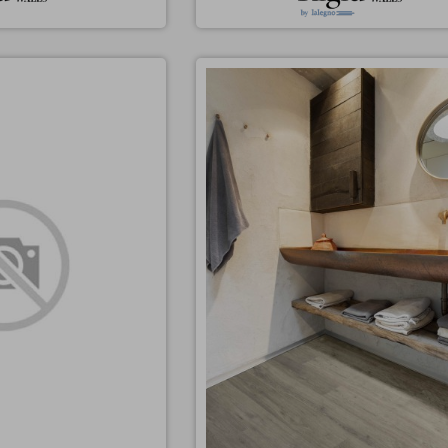
ahlo beljen hrast
Vinil SPC klik sivkasti hr
BIOLO
LIMONCELLO
enega hrastovega parketa.
Hrast z nevtralnimi, modernimi sivimi 
no, 0.7mm zaščitni sloj.
click vinil s podložno peno, 0.7mm zašči
1
2
3
za sodoben, trpežen in brezčasen dom