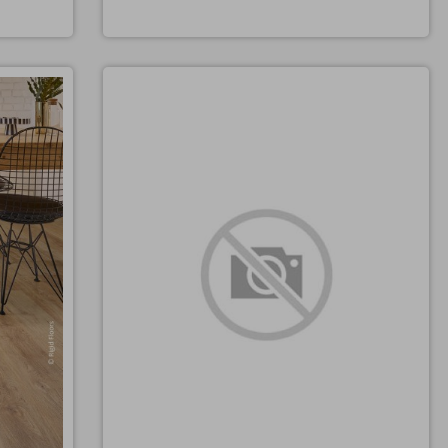
LALEGNO RIGID VINIL ANCONA
t blagi
vinil na klik, SPC rigid talna obloga, imitacija lesa,
obrabni sloj 0,7mm, razred 33/42, integrirana pluta
rumenkastih
2mm, za plavajoče polaganje, sinhro TRE površina,
tni sloj.
dodatno ojačana površina proti praskam in
madežem, 4-stransko mikro posneti rob, 5g lock
spoj, dim