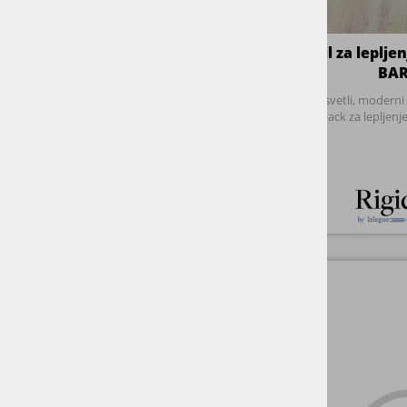
LALEGNO RIGID
vinil na klik, SPC rigid t
obrabni sloj 0,7mm, razre
2mm, za plavajoče polaga