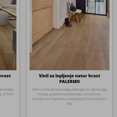
je, 0.7mm
hrasta, popolna kombinacija s hrastovim
pohištvom. Dryback za lepljenje, 0.7mm zaščitni
sloj.