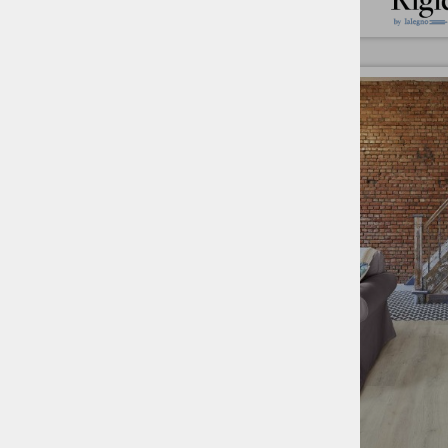
POBRANI ROB
brez
4-stransko mikro
Kontrastna fuga
Vinil za leplje
SINHRO POVRŠINA
BA
Da
Vinil v svetli, moderni
Dryback za lepljenje
OSNOVA
SPC
dryback