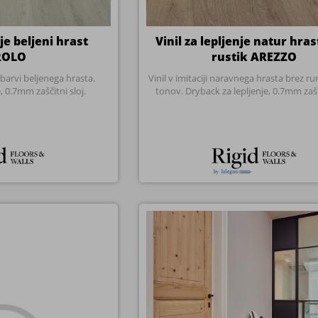
 VINIL PERUGIA
Vinil SPC klik natur hrast bla
alna obloga, imitacija lesa,
PALERMO
d 33/42, integrirana pluta
Vinil v imitaciji naravnega oljenega hras
nje, sinhro TRE površina,
kombinacija s hrastovim pohištvom. SP