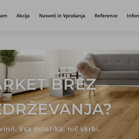
ram
Akcija
Nasveti in Vprašanja
Reference
Infor
priljubljena izbira za dom in poslovne prostore zaradi svoje
vodoodp
en
vinil za tla
je primeren za kuhinjo, kopalnico, dnevno sobo ali ho
udba dekorjev v videzu lesa, kamna ali betona omogoča moderen in 
VINIL
1
2
3