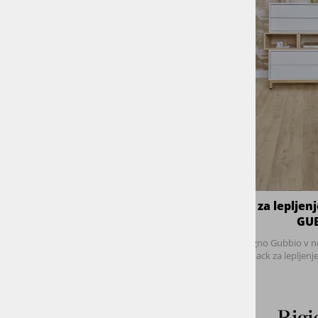
LaLegno
Dryback za lepljenje
DEBELINA ZGORNJEGA SLOJA
0,55
0,7
0,70
0.7
0.55
VRSTA LESA
Hrast
Kamen
SPOJ
Click
Ostri