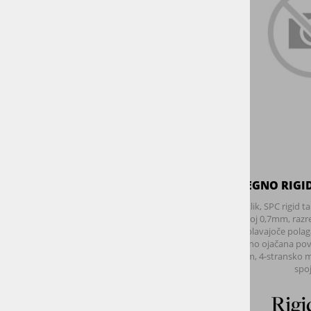
dodatno ojačana povr
madežem, 4-stransko mi
spoj