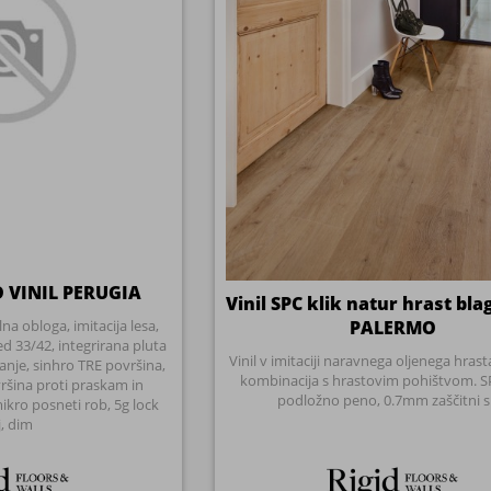
šina proti praskam in
podložno peno, 0.7mm zaščitni sl
kro posneti rob, 5g lock
, dim