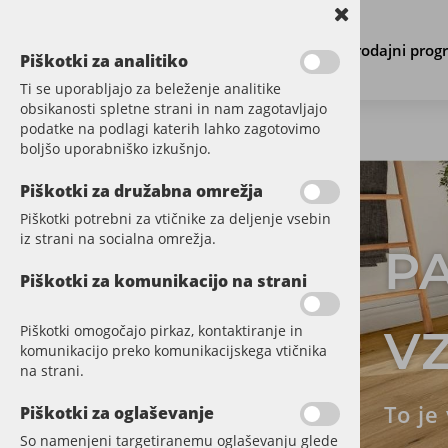
Prodajni prog
Piškotki za analitiko
Ti se uporabljajo za beleženje analitike
obsikanosti spletne strani in nam zagotavljajo
podatke na podlagi katerih lahko zagotovimo
boljšo uporabniško izkušnjo.
PARKET
Piškotki za družabna omrežja
Vinilne talne obloge so 
vzdrževanja
. Kakovost
Piškotki potrebni za vtičnike za deljenje vsebin
VINIL
za lepljenje.
Široka pon
iz strani na socialna omrežja.
ZA LEPLJENJE
Piškotki za komunikacijo na strani
CLICK HYDRO SPC
Piškotki omogočajo pirkaz, kontaktiranje in
RIBJA KOST
komunikacijo preko komunikacijskega vtičnika
na strani.
CLICK HDF S PLUTO
Piškotki za oglaševanje
DODATNI MATERIAL
So namenjeni targetiranemu oglaševanju glede