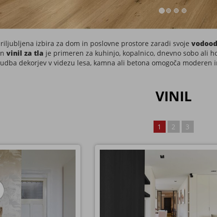
je invisible hrast
Vinil za lepljenje rjavkasti
BBIO
VENETO
evtralnih, modernih tonih.
vinil LaLegno Veneto v imitaciji rahlo r