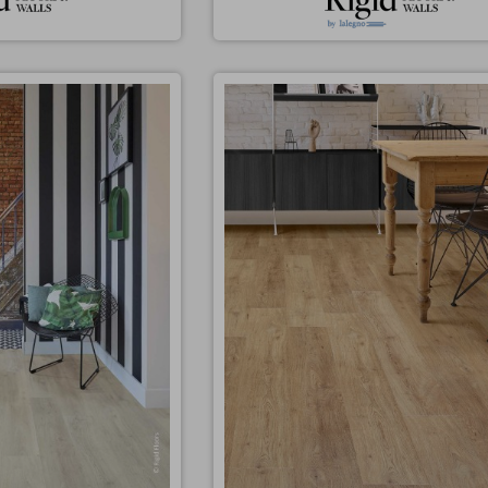
nje beljeni hrast
Vinil za lepljenje natur hras
ROLO
rustik AREZZO
 barvi beljenega hrasta.
Vinil v imitaciji naravnega hrasta brez 
, 0.7mm zaščitni sloj.
tonov. Dryback za lepljenje, 0.7mm zašči