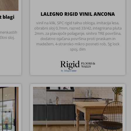
gi rustik
Vinil SPC klik natur hrast blagi rustik
AREZZO
ta, popolna
Vinil v imitaciji naravnega hrasta brez rumenkastih
C click s
tonov. SPC click s podložno peno, 0.7mm zaščitni