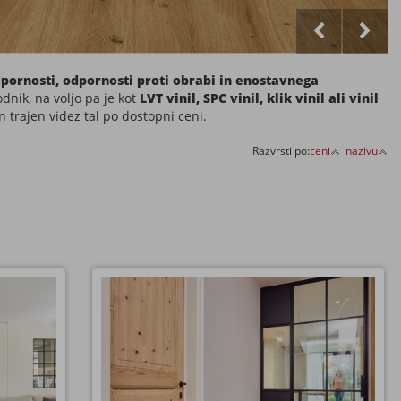
 hrast
Vinil za lepljenje natur hrast
PALERMO
javkatega
Vinil v imitaciji naravnega oljenega oz. lakiranega