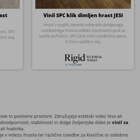
ve in poslovne prostore. Združujejo estetski videz lesa ali
oodpornosti, stabilnosti in dolge življenjske dobe je
vinil za
ali hodnika.
e v videzu hrasta ter različne izvedbe za klasične in sodobne
olno prilagoditev vašemu prostoru.
Prav zato so
vinilne talne obloge
odlična izbira za vse, ki želijo
novanja, poslovne prostore, trgovine, pisarne, gostinske lokale
itvam.
rket pogosto ni najbolj praktična izbira.
to vinila z zelo stabilnim jedrom, ki omogoča večjo odpornost na