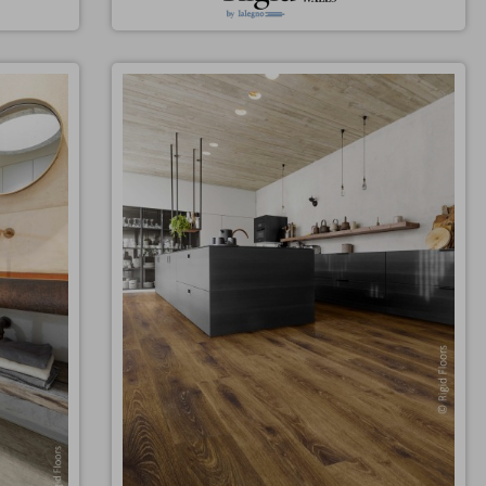
ast
Vinil SPC klik dimljen hrast JESI
Hrast v toplih, temnih odtenkih dimljenega
rustikalnega hrasta odličen kontrastni pod za
toni. SPC
svetlo pohištvo. SPC click vinil s podložno peno,
tni sloj.
0.7mm zaščitni sloj.