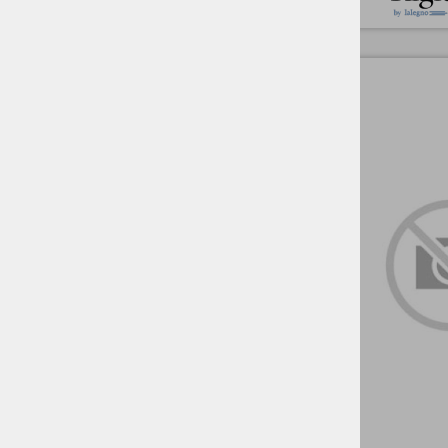
Vinil SPC klik r
NEB
Vinil v barvi nežno belj
SPC click s podložno pe
Vinilne talne obloge 