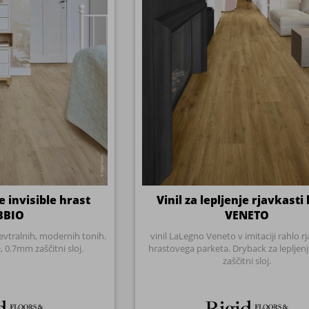
, 0.7mm zaščitni sloj.
hrastovega parketa. Dryback za lepljen
zaščitni sloj.