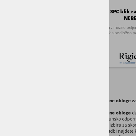
Vinilne talne obloge
da
kamna, vrhunsko odpornos
tla
odlična izbira za sko
V naši ponudbi najdete
interierje. Na voljo so s
Zakaj izbrati vinilne 
Sodobni življenjski slog
kombinacijo:
modernega videza
dolge življenjske 
odpornosti proti vl
enostavnega čišče
odpornosti proti o
udobja pri hoji,
hitre montaže.
Velika prednost vinila j
in druge bolj obremenje
Ker je
vinil za tla
vodood
SPC vinil – izredno st
Med najbolj priljubljen
obremenitve in temper