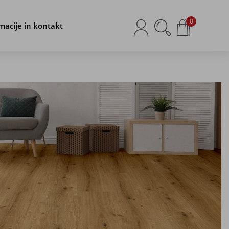
0
macije in kontakt
ornosti, odpornosti proti obrabi in enostavnega
dnik, na voljo pa je kot
LVT vinil,
SPC vinil, klik vinil
ali vinil
trajen videz tal po dostopni ceni.
Razvrsti po:
ceni
nazivu