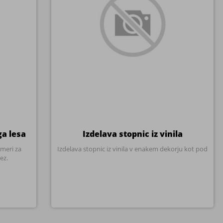
ga lesa
Izdelava stopnic iz vinila
 meri za
Izdelava stopnic iz vinila v enakem dekorju kot pod
ez.