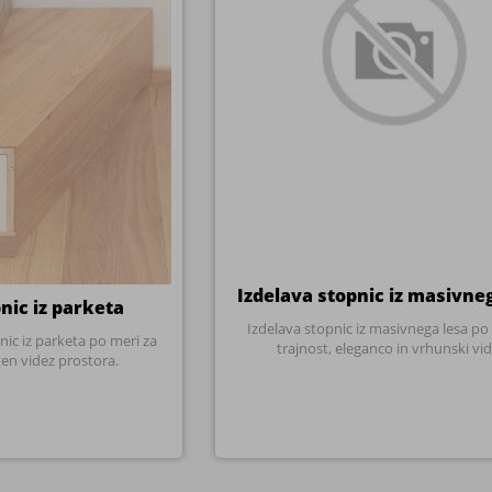
Izdelava stopnic iz masivne
nic iz parketa
Izdelava stopnic iz masivnega lesa po
nic iz parketa po meri za
trajnost, eleganco in vrhunski vid
en videz prostora.