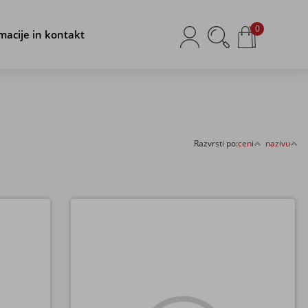
0
macije in kontakt
Razvrsti po:
ceni
nazivu