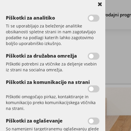
Prodajni prog
Piškotki za analitiko
Ti se uporabljajo za beleženje analitike
obsikanosti spletne strani in nam zagotavljajo
podatke na podlagi katerih lahko zagotovimo
boljšo uporabniško izkušnjo.
PARKET
Piškotki za družabna omrežja
Piškotki potrebni za vtičnike za deljenje vsebin
VINIL
iz strani na socialna omrežja.
DODATNI MATERIAL
Piškotki za komunikacijo na strani
STENE
Piškotki omogočajo pirkaz, kontaktiranje in
komunikacijo preko komunikacijskega vtičnika
TERASE
na strani.
LETVE
Piškotki za oglaševanje
So namenjeni targetiranemu oglaševanju glede