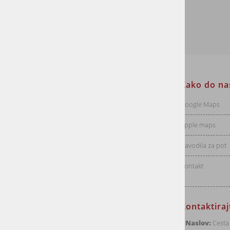
Informacije za stranke
Kako do na
Dostava
Google Maps
Vračila
Apple maps
Pogoji poslovanja
Navodila za pot
Politika zasebnosti
Kontakt
Kontaktira
Naslov:
Cesta 