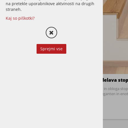
STORITVE
na pretekle uporabnikove aktvinosti na drugih
straneh.
IZPOSOJA
Kaj so piškotki?
PARKET
PRIPRAVA TAL
STOPNICE
Sprejmi vse
TERASE
VINIL
Izdelava stop
CENA:
Izdelava in obloga stop
eleganten in enot
0 €
1 €