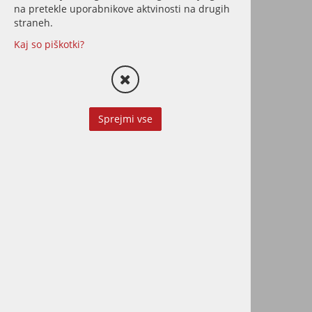
na pretekle uporabnikove aktvinosti na drugih
straneh.
Kaj so piškotki?
Osmo HandXCenter
enokolutni stroj za
Sprejmi vse
oljenje parketa
HandXCenter stroj za oljenje,
čiščenje in poliranje talnih
oblog.
189,10 €