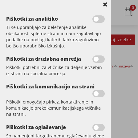
0
Piškotki za analitiko
Ti se uporabljajo za beleženje analitike
obsikanosti spletne strani in nam zagotavljajo
podatke na podlagi katerih lahko zagotovimo
Kategorije izdelkov
Filtriraj izdelke
boljšo uporabniško izkušnjo.
Piškotki za družabna omrežja
Razvrsti po:
ceni
nazivu
Piškotki potrebni za vtičnike za deljenje vsebin
STROJI
iz strani na socialna omrežja.
Piškotki za komunikacijo na strani
Piškotki omogočajo pirkaz, kontaktiranje in
komunikacijo preko komunikacijskega vtičnika
na strani.
Piškotki za oglaševanje
So namenjeni targetiranemu oglaševanju glede