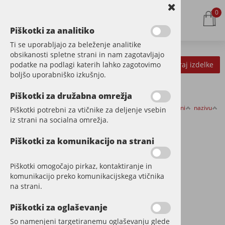
0
Piškotki za analitiko
Ti se uporabljajo za beleženje analitike
obsikanosti spletne strani in nam zagotavljajo
podatke na podlagi katerih lahko zagotovimo
Kategorije izdelkov
Filtriraj izdelke
boljšo uporabniško izkušnjo.
Piškotki za družabna omrežja
Razvrsti po:
ceni
nazivu
Piškotki potrebni za vtičnike za deljenje vsebin
VINIL
iz strani na socialna omrežja.
Piškotki za komunikacijo na strani
Piškotki omogočajo pirkaz, kontaktiranje in
komunikacijo preko komunikacijskega vtičnika
na strani.
Piškotki za oglaševanje
So namenjeni targetiranemu oglaševanju glede