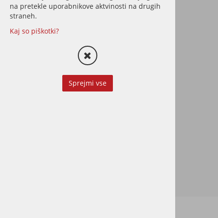
na pretekle uporabnikove aktvinosti na drugih
straneh.
Kaj so piškotki?
Polaganje vinila
Polaganje vinila na klik ali
Sprejmi vse
lepljeno, po potrebi tudi s
pripravo podlage