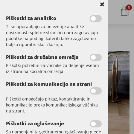
0
Piškotki za analitiko
Ti se uporabljajo za beleženje analitike
obsikanosti spletne strani in nam zagotavljajo
podatke na podlagi katerih lahko zagotovimo
←
Nazaj na center informacij
boljšo uporabniško izkušnjo.
Piškotki za družabna omrežja
Piškotki potrebni za vtičnike za deljenje vsebin
iz strani na socialna omrežja.
Piškotki za komunikacijo na strani
Piškotki omogočajo pirkaz, kontaktiranje in
komunikacijo preko komunikacijskega vtičnika
na strani.
Piškotki za oglaševanje
So namenjeni targetiranemu oglaševanju glede