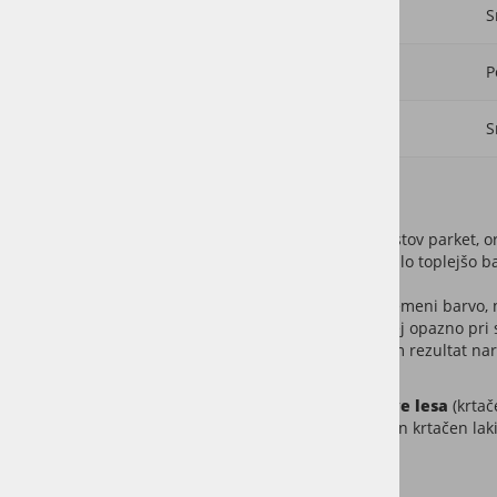
Odpornost
Zelo visoka
S
Obnova
Lokalna ali celovita
P
Vzdrževanje
Preprosto
S
Izgled parketa
Ob predpostavki, da gledamo enako vrsto lesa (hrastov parket, oreh
masivni parket,…), bo olje iz lesenih tal vedno izvabilo toplejšo ba
Na dolgi rok vsak les dobi
patino
in malenkost spremeni barvo,
Lak malenkost porumeni. To je bilo še posebej opazno pri s
Olje
ne rumeni
. Sprememba barve je povsem rezultat nara
Poleg izbire zaščite, je večji del odvisen od
obdelave lesa
(krtač
glede na vrhnjih zaščitni sloj. Krtačen oljen parket in krtačen lak
Vzdrževanje