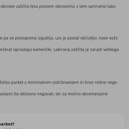
su obnove zaščito lesa povsem obnovimo, s tem saniramo tako
ite pa se postopoma izgublja. Les je postal občutljiv, nase veže
ečkrat opraskajo kamenčki. Lakirana zaščita je zaradi velikega
ki želijo parket z minimalnim vzdrževanjem in brez redne nege.
ipravljeni tla občasno negovati, ter za močno obremenjene
parket?