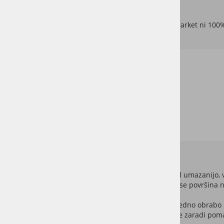
Odpornost
Pomembno se je zavedati, da noben tip zaščite za parket ni 100
Pred čim ščitita lak ali olje
Hoja po parketu
Hitro obrisano razlitje tekočine
Kapljice vode
Običajna uporaba pohištva
Otroška igra
Oljen in lakiran parket torej oba nudita zaščito pred umazanijo, 
razlike pridejo do izraza šele
čez leta uporabe
, ko se površina 
Lak je v osnovi trši in odpornejši film, ki se z redno obrab
razbarva les. Problem lakiranih tal pa je, da se zaradi pom