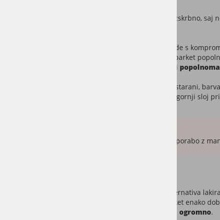
Lakiran parket
Vzdrževanje lakiranega parketa je preprosto in brezskrbno, saj ne 
pred obrabo, madeži in vlago.
Kot vsaka druga stvar v življenju pa preprostost pride s kompr
daljšem obdobju, navadno
okoli 20 let,
se lakiran parket popoln
povezane sobe v nadstropju) je potrebno za par dni
popolnoma 
Morebitne posebne površinske obdelave (krtačeni, starani, barva
plemenitega lesa na večslojnem parketu. Za 3mm zgornji sloj p
Povzetek:
Lakiran parket je odlična izbira za brezskrbno uporabo z ma
Oljen parket
Oljen parket je pogosto poznan kot zahtevnejša alternativa lakir
v oljen parket naj poudarimo: Niso vsak olja za parket enako do
kvalitetno olje s trdimi voski za parket odtehta ogromno
.