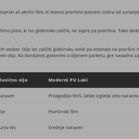
retanski ali akrilni film, ki leseno površino povsem izolira od zuna
ičeno plast, ki les globinsko zaščiti, ne zapre pa površine. Tako o
 voskov. Olje les zaščiti globinsko, voski pa ostanejo na površini in
en otip. Ko dandanes govorimo o oljenem parketu, gre navadno za p
lasično olje
Moderni PU Laki
araven
Prilagodljiv finiš, lahko izgleda zelo naravno
lje
Površinski film
urov les
Srednje naraven