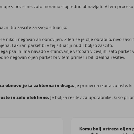
anjuje s površine, zato moramo sloj redno obnavljati. V tem proce
ačni tip zaščite za svojo situacijo:
še nikoli negovan ali obnovljen. Z leti se je olje obrabilo, nivo zašč
a. Lakiran parket bi v tej situaciji nudil boljšo zaščito.
ega psa in ima navado v stanovanje vstopati v čevljih, zato parket v
edno negovan oljen parket bi v tem primeru bil idealna rešitev.
 za obnovo je ta zahtevna in draga.
Je primerna izbira za tiste, 
oste in zelo efektivne.
Je boljša rešitev za uporabnike, ki so pr
Komu bolj ustreza oljen 