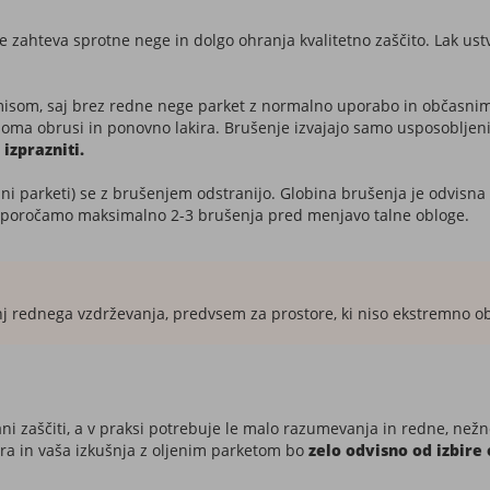
zahteva sprotne nege in dolgo ohranja kvalitetno zaščito. Lak ustvari
omisom, saj brez redne nege parket z normalno uporabo in občasni
oma obrusi in ponovno lakira. Brušenje izvajajo samo usposobljeni p
izprazniti.
ni parketi) se z brušenjem odstranijo. Globina brušenja je odvisna
riporočamo maksimalno 2-3 brušenja pred menjavo talne obloge.
nj rednega vzdrževanja, predvsem za prostore, ki niso ekstremno o
ani zaščiti, a v praksi potrebuje le malo razumevanja in redne, než
bra in vaša izkušnja z oljenim parketom bo
zelo
odvisno od izbire 