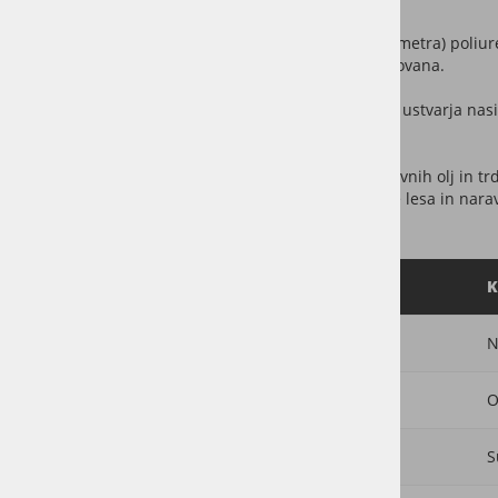
Lak
na lesu tvori nekaj deset mikronov (stotink milimetra) poliu
zunanjimi vplivi, seveda dokler je zaščita nepoškodovana.
Naravno olje
prodre do milimeter globoko v les in ustvarja nas
“diha”.
Olja s trdimi voski
(Osmo Polyx) so mešanica naravnih olj in trdih
površine ostaja mikroporozen, kar omogoča dihanje lesa in narav
Lastnost
OSMO Polyx
K
Videz
Naraven, prilagodljiv finiš
N
Zaščita
Olje + vosek (dvojni sistem)
O
Občutek
Topel, naraven les
S