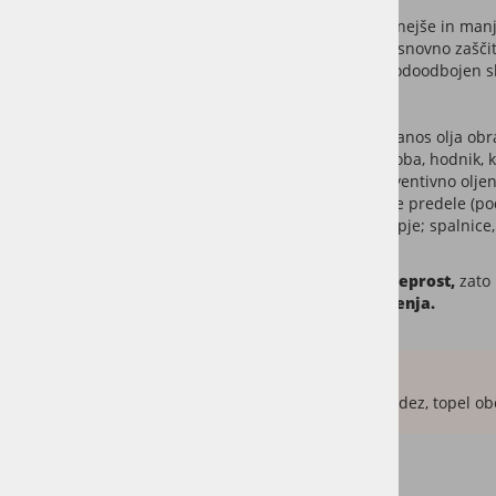
Uporaba kvalitetnega olja pomeni bistveno enostavnejše in manj 
oljen. Prvi sloj olja določi barvo lesa ter zagotavlja osnovno zaš
oljenje z
OSMO
oljem. Ta olja naredijo zaščitni in vodoodbojen sl
zavarujemo pred madeži
.
Oljena zaščita se obnavlja
po potrebi;
ko se stari nanos olja ob
Za bolj obremenjene prostore (npr. dnevna soba, hodnik, 
Bolj pogosto, okoli
1x letno
priporočamo preventivno oljenje
vrtnimi vrati), ter zelo mehansko obremenjene predele (pod
Manj obremenjene površine (zgornje nadstropje; spalnice,
Nanos olja je v primerjavi z lakom
bistveno bolj preprost,
zato 
obnovo se obloga zgolj očisti
in
ne potrebuje brušenja.
Povzetek:
Oljen parket je boljša izbira, če želite naraven videz, topel o