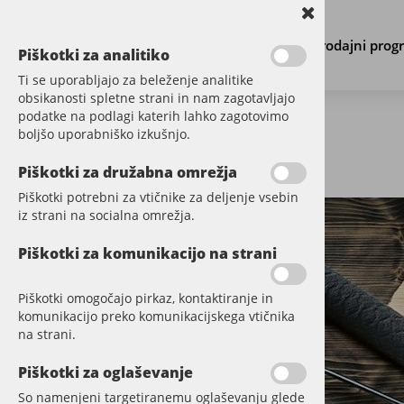
Prodajni prog
Piškotki za analitiko
Ti se uporabljajo za beleženje analitike
obsikanosti spletne strani in nam zagotavljajo
podatke na podlagi katerih lahko zagotovimo
boljšo uporabniško izkušnjo.
←
Nazaj na center informacij
Piškotki za družabna omrežja
Piškotki potrebni za vtičnike za deljenje vsebin
iz strani na socialna omrežja.
Piškotki za komunikacijo na strani
Piškotki omogočajo pirkaz, kontaktiranje in
komunikacijo preko komunikacijskega vtičnika
na strani.
Piškotki za oglaševanje
So namenjeni targetiranemu oglaševanju glede