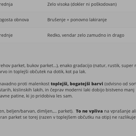
rednja
Zelo visoka (dokler ni poškodovan)
ogosta obnova
Brušenje + ponovno lakiranje
rednje
Redko, vendar zelo zamudno in drago
ov parket, bukov parket…), enako gradacijo (natur, rustik, super rust
rvo in toplejši občutek na dotik, kot pa lak.
 navadno proti malenkost
toplejši, bogatejši barvi
(odvisno od sort
tarih, kislinskih lakih, in čeprav moderni laki dobijo bistveno ma
vne patine, ki jo pridobiva les sam.
en, beljen/barvan, dimljen,… parket).
To ne vpliva
na vprašanje ali
iran parket se torej (razen v toplejšem občutku na otip) ne razlikuje