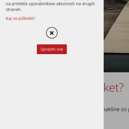
na pretekle uporabnikove aktvinosti na drugih
straneh.
Kaj so piškotki?
Sprejmi vse
Oljen ali lakiran parket?
Save
Kakšne so prednosti oljenega parketa in kakšne so p
Osnovna razlika