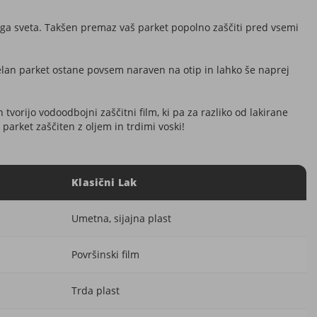
njega sveta. Takšen premaz vaš parket popolno zaščiti pred vsemi
bdelan parket ostane povsem naraven na otip in lahko še naprej
 tvorijo vodoodbojni zaščitni film, ki pa za razliko od lakirane
arket zaščiten z oljem in trdimi voski!
Klasični Lak
Umetna, sijajna plast
Površinski film
Trda plast