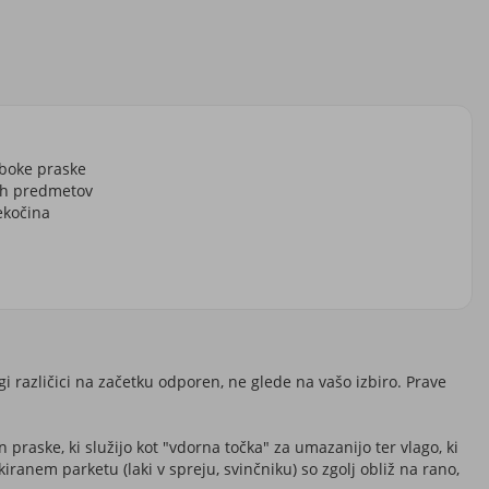
oboke praske
rih predmetov
ekočina
i različici na začetku odporen, ne glede na vašo izbiro. Prave
 praske, ki služijo kot "vdorna točka" za umazanijo ter vlago, ki
ranem parketu (laki v spreju, svinčniku) so zgolj obliž na rano,