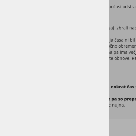
ne pa celjenje.
Olje z voski se z redno uporabo in čiščenjem počasi odstr
"naravno" obrabo, kot tudi večje poškodbe.
Primerjajmo dve hipotetični družini, ki sta 10 let nazaj izbrali nap
Prva ima oljen parket, ki pa zaradi pomanjkanja časa ni bil 
vlago in umazanijo, kljub temu, da tla niso močno obremenjen
V drugem stanovanju je lakiran parket, družina pa ima večj
števila prask že dotrajana in potrebna temeljite obnove. R
Povzetek
Lak se z redno uporabo le malo obrabi, ko pa je enkrat čas
Olje se z redno uporabo obrablja, redne obnove pa so prepr
prostore, kjer je sprotna in večkratna obnova zaščite nujna.
Komu bolj ustreza lakiran parket?