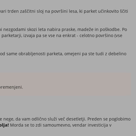
 trden zaščitni sloj na površini lesa, ki parket učinkovito ščiti
mi nezgodami skozi leta nabira praske, madeže in poškodbe. Po
arketarji, izvaja pa se vse na enkrat - celotno površino (vse
 od same obrabljenosti parketa, omejeni pa ste tudi z debelino
bremenjeni.
ne nege, da vam odlično služi več desetletji. Preden se poglobimo
olja!
Morda se to zdi samoumevno, vendar investicija v