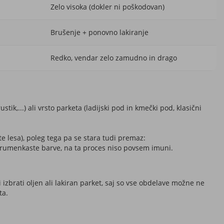
Zelo visoka (dokler ni poškodovan)
Brušenje + ponovno lakiranje
Redko, vendar zelo zamudno in drago
ik,...) ali vrsto parketa (ladijski pod in kmečki pod, klasični
e lesa), poleg tega pa se stara tudi premaz:
nj rumenkaste barve, na ta proces niso povsem imuni.
 izbrati oljen ali lakiran parket, saj so vse obdelave možne ne
ta.