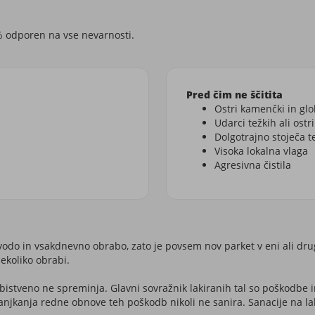
% odporen na vse nevarnosti.
Pred čim ne ščitita
Ostri kamenčki in gl
Udarci težkih ali ost
Dolgotrajno stoječa t
Visoka lokalna vlaga
Agresivna čistila
vodo in vsakdnevno obrabo, zato je povsem nov parket v eni ali drug
nekoliko obrabi.
o bistveno ne spreminja. Glavni sovražnik lakiranih tal so poškodbe in
anjkanja redne obnove teh poškodb nikoli ne sanira. Sanacije na laki