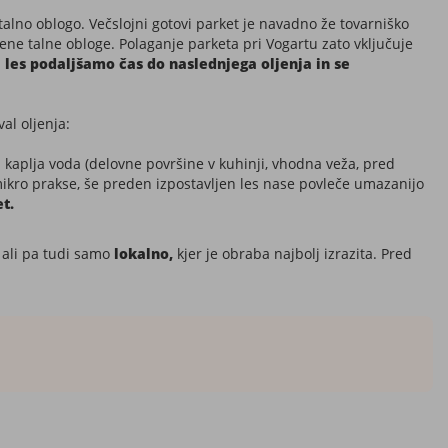
lno oblogo. Večslojni gotovi parket je navadno že tovarniško
esene talne obloge. Polaganje parketa pri Vogartu zato vključuje
 les podaljšamo čas do naslednjega oljenja in se
al oljenja:
i kaplja voda (delovne površine v kuhinji, vhodna veža, pred
n mikro prakse, še preden izpostavljen les nase povleče umazanijo
et.
, ali pa tudi samo
lokalno,
kjer je obraba najbolj izrazita. Pred