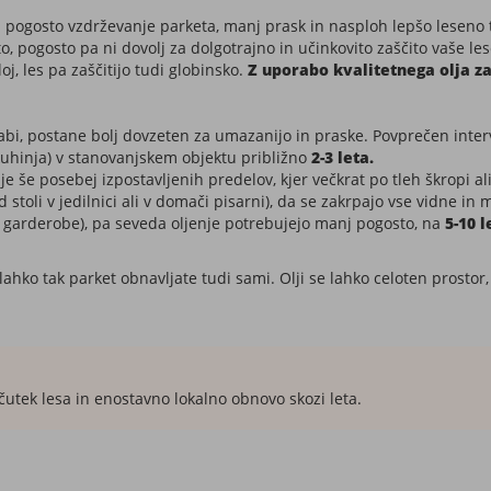
pogosto vzdrževanje parketa, manj prask in nasploh lepšo leseno ta
čito, pogosto pa ni dovolj za dolgotrajno in učinkovito zaščito vaše l
oj, les pa zaščitijo tudi globinsko.
Z uporabo kvalitetnega olja za
rabi, postane bolj dovzeten za umazanijo in praske. Povprečen interv
kuhinja) v stanovanjskem objektu približno
2-3 leta.
 še posebej izpostavljenih predelov, kjer večkrat po tleh škropi al
 stoli v jedilnici ali v domači pisarni), da se zakrpajo vse vidne i
 garderobe), pa seveda oljenje potrebujejo manj pogosto, na
5-10 l
lahko tak parket obnavljate tudi sami. Olji se lahko celoten prostor
bčutek lesa in enostavno lokalno obnovo skozi leta.