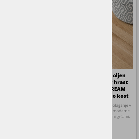
Nežno belo oljen
Brezbarvno oljen
parket natur hrast
parket natur hrast
PURE FOREST za ribjo
ARIZONA DREAM
kost
HOUSE za ribjo kost
Blago beljena površina za
Hrastov parket za polaganje v
unikatno, rahlo kremasto
klasično ribjo kost, moderne
barvo. Prijetna mešana selekcija
dimenzije z manjšimi grčami.
z manjšimi grčami.