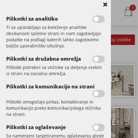
0
Piškotki za analitiko
Ti se uporabljajo za beleženje analitike
obsikanosti spletne strani in nam zagotavljajo
podatke na podlagi katerih lahko zagotovimo
Kategorije izdelkov
Filtriraj izdelke
boljšo uporabniško izkušnjo.
Piškotki za družabna omrežja
Piškotki potrebni za vtičnike za deljenje vsebin
iz strani na socialna omrežja.
PARKET
VINIL
Piškotki za komunikacijo na strani
Piškotki omogočajo pirkaz, kontaktiranje in
komunikacijo preko komunikacijskega vtičnika
DODATNI
na strani.
STENE
MATERIAL
Piškotki za oglaševanje
So namenjeni targetiranemu oglaševanju glede
Spletna trgovina