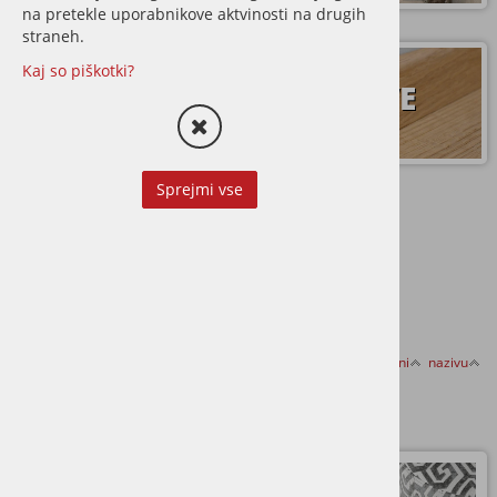
na pretekle uporabnikove aktvinosti na drugih
straneh.
Kaj so piškotki?
TERASE
LETVE
Sprejmi vse
STORITVE
Razvrsti po:
ceni
nazivu